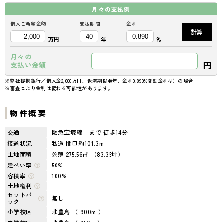
月々の
支払例
借入ご希望金額
支払期間
金利
計算
万円
年
%
月々の
円
支払い金額
※弊社提携銀行／借入金2,000万円、返済期間40年、金利0.890%変動金利型）の場合
※審査により金利は変わる可能性があります。
物件概要
交通
阪急宝塚線 まで 徒歩14分
接道状況
私道 間口約101.3m
土地面積
公簿 275.56㎡ （83.35坪）
建ぺい率
50%
容積率
100%
土地権利
セットバ
無し
ック
小学校区
北豊島 （ 900m ）