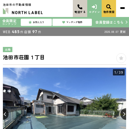
池田市の不動産情報
電話する
ログイン
物件検索
会員限定
会員登録はこちら
お気に入り
マッチング物件
コンテンツ
WEB
485
店頭
97
2026.08.07
更新
件
件
土地
池田市荘園１丁目
1
/39