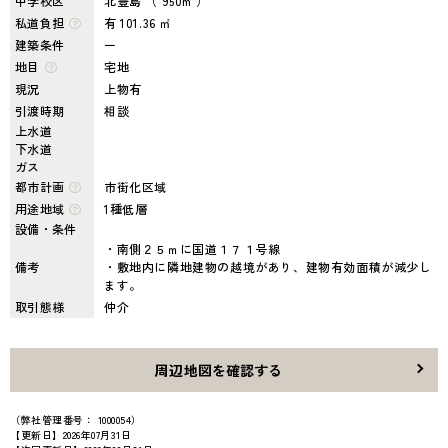
中学校区
北豊島 （ 950m ）
私道負担
有 101.36 ㎡
建築条件
ー
地目
宅地
現況
上物有
引渡時期
相談
上水道
下水道
ガス
都市計画
市街化区域
用途地域
1種低層
設備・条件
・南側２５ｍに国道１７１号線
備考
・敷地内に隣地建物の越境があり、建物有効面積が減少し
ます。
取引態様
仲介
周辺地図を確認する
（弊社管理番号： 1000054）
【更新日】2026年07月31日