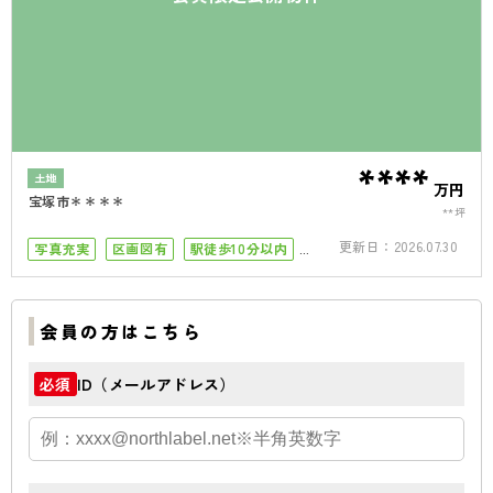
****
土地
万円
宝塚市＊＊＊＊
**坪
更新日：
2026.07.30
写真充実
区画図有
駅徒歩10分以内
50坪以上
接道6ｍ以上
会員の方はこちら
ID（メールアドレス）
必須