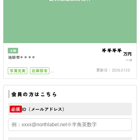
****
土地
万円
池田市＊＊＊＊
**坪
更新日：
2026.07.30
写真充実
区画図有
小学校まで徒歩10分
会員の方はこちら
ID（メールアドレス）
必須