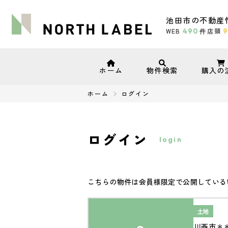
池田市の不動産
WEB
490
店頭
9
件
ホーム
物件検索
購入の
ホーム
ログイン
ログイン
login
こちらの物件は会員様限定で公開している
土地
川西市＊