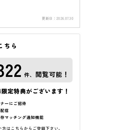
更新日：
2026.07.30
こちら
322
閲覧可能！
件、
様限定特典がございます！
ミナーにご招待
で配信
保存マッチング通知機能
い方はこちらからご登録下さい。