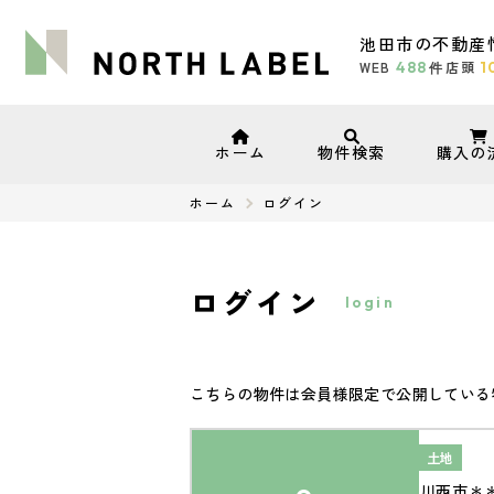
池田市の不動産
WEB
488
店頭
1
件
ホーム
物件検索
購入の
ホーム
ログイン
ログイン
login
こちらの物件は会員様限定で公開している
土地
川西市＊