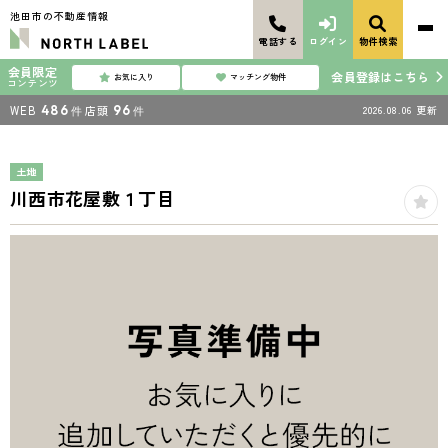
池田市の不動産情報
電話する
ログイン
物件検索
会員限定
会員登録はこちら
お気に入り
マッチング物件
コンテンツ
WEB
486
店頭
96
2026.08.06
更新
件
件
土地
川西市花屋敷１丁目