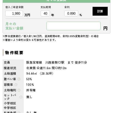
借入ご希望金額
支払期間
金利
計算
万円
年
%
月々の
円
支払い金額
※弊社提携銀行／借入金1,980万円、返済期間40年、金利0.890%変動金利型）の場合
※審査により金利は変わる可能性があります。
物件概要
交通
阪急宝塚線 川西能勢口駅 まで 徒歩11分
接道状況
北東側 公道11.6m 間口約12m
土地面積
94.44㎡ （28.56坪）
建ぺい率
50%
容積率
100%
土地権利
所有権
セットバ
無し
ック
小学校区
中学校区
私道負担
なし 無