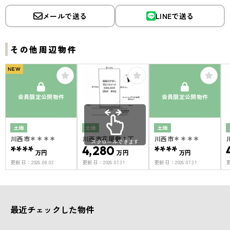
メールで送る
LINEで送る
その他周辺物件
NEW
会員限定公開物件
会員限定公開物件
土地
土地
土地
川西市＊＊＊＊
川西市花屋敷１丁目
川西市＊＊＊＊
スクロールできます
****
１号地
4,280
****
万円
万円
万円
更新日：
2026.08.02
更新日：
2026.07.31
更新日：
2026.07.31
最近チェックした物件