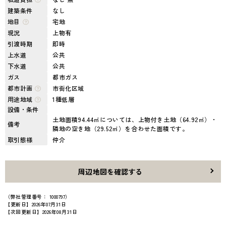
建築条件
なし
地目
宅地
現況
上物有
引渡時期
即時
上水道
公共
下水道
公共
ガス
都市ガス
都市計画
市街化区域
用途地域
1種低層
設備・条件
土地面積94.44㎡については、上物付き土地（64.92㎡）・
備考
隣地の空き地（29.52㎡）を合わせた面積です。
取引態様
仲介
周辺地図を確認する
（弊社管理番号： 1000797）
【更新日】2026年07月31日
【次回更新日】2026年08月31日