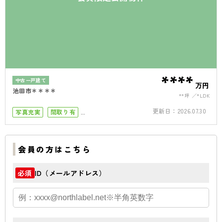
****
中古一戸建て
万円
池田市＊＊＊＊
**坪
*LDK
更新日：
2026.07.30
写真充実
間取り有
小学校まで徒歩10分
築10年以内
駐車場１台
会員の方はこちら
ID（メールアドレス）
必須