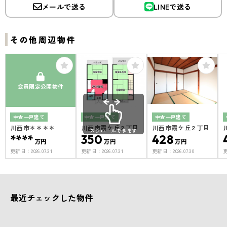
メールで送る
LINEで送る
その他周辺物件
会員限定公開物件
中古一戸建て
中古一戸建て
中古一戸建て
川西市＊＊＊＊
川西市霞ケ丘２丁目
川西市霞ケ丘２丁目
スクロールできます
****
350
428
万円
万円
万円
更新日：
2026.07.31
更新日：
2026.07.31
更新日：
2026.07.30
最近チェックした物件