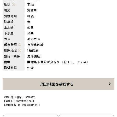
地目
宅地
現況
賃貸中
引渡時期
相談
駐車場
無
上水道
公共
下水道
公共
ガス
都市ガス
都市計画
市街化区域
用途地域
1種低層
設備・条件
洗浄便座
備考
■増築未登記部分有り（約１６．３７㎡）
取引態様
仲介
周辺地図を確認する
（弊社管理番号： 3000837）
【更新日】2026年07月30日
【次回更新日】2026年08月30日