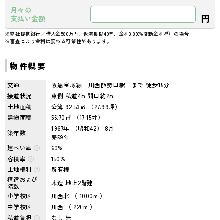
月々の
円
支払い金額
※弊社提携銀行／借入金580万円、返済期間40年、金利0.890%変動金利型）の場合
※審査により金利は変わる可能性があります。
物件概要
交通
阪急宝塚線 川西能勢口駅 まで 徒歩15分
接道状況
東側 私道4m 間口約2m
土地面積
公簿 92.53㎡ （27.99坪）
建物面積
56.70㎡ （17.15坪）
1967年 （昭和42） 8月
築年数
築59年
建ぺい率
60%
容積率
150%
土地権利
所有権
構造および
木造 地上2階建
階数
小学校区
川西北 （ 1000m ）
中学校区
川西 （ 220m ）
私道負担
なし 無