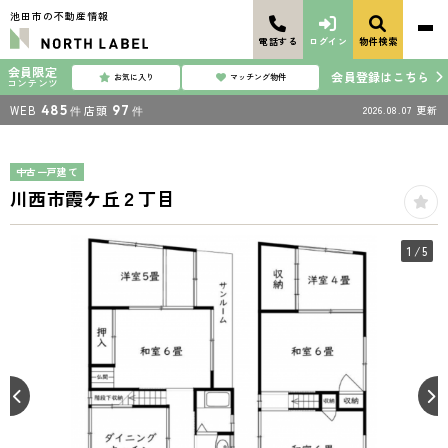
池田市の不動産情報
電話する
ログイン
物件検索
会員限定
会員登録はこちら
お気に入り
マッチング物件
コンテンツ
WEB
485
店頭
97
2026.08.07
更新
件
件
中古一戸建て
川西市霞ケ丘２丁目
1
/5