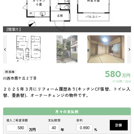
【間取り】
580
所在地
万円
川西市霞ケ丘２丁目
17.15坪
3DK
２０２５年３月にリフォーム履歴あり(キッチンCF張替、トイレ入
替、畳表替)、オーナーチェンジの物件です。
月々の
支払例
借入ご希望金額
支払期間
金利
計算
万円
年
%