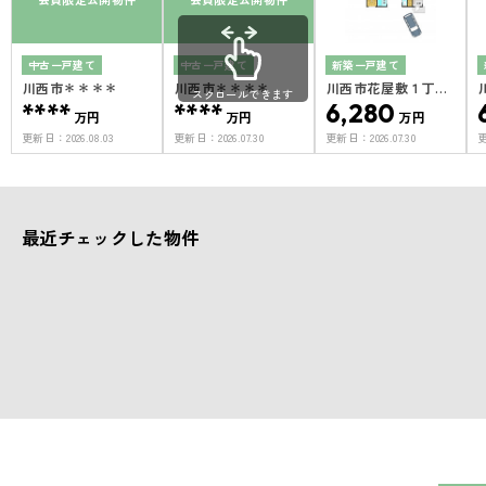
中古一戸建て
中古一戸建て
新築一戸建て
川西市＊＊＊＊
川西市＊＊＊＊
川西市花屋敷１丁目
スクロールできます
****
****
１号地
6,280
万円
万円
万円
更新日：
2026.08.03
更新日：
2026.07.30
更新日：
2026.07.30
最近チェックした物件