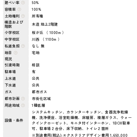
建ぺい率
50%
容積率
100%
土地権利
所有権
構造および
木造 地上2階建
階数
小学校区
桜が丘 （ 1000m ）
中学校区
川西 （ 1100m ）
私道負担
なし 無
地目
宅地
現況
引渡時期
相談
駐車場
有
上水道
公共
下水道
公共
ガス
都市ガス
都市計画
市街化区域
用途地域
1種低層
システムキッチン、カウンターキッチン、食器洗浄乾燥
機、洗浄便座、浴室乾燥機、床暖房、複層ガラス、ウォー
設備・条件
クインクローゼット、モニタ付インターホン、1BOX駐車
可、駐車場２台分、床下収納、トイレ２箇所
※別途費用(税込):エクステリアデザイン費用 1,650,000