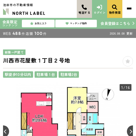
池田市の不動産情報
電話する
ログイン
物件検索
会員限定
会員登録はこちら
お気に入り
マッチング物件
コンテンツ
WEB
488
店頭
100
2026.08.08
更新
件
件
新築一戸建て
川西市花屋敷１丁目２号地
駅徒歩10分以内
駐車場１台
駐車場2台
1
/16