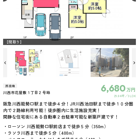
【間取り】
6,680
所在地
万円
川西市花屋敷１丁目２号地
29.84坪
3LDK
阪急川西能勢口駅まで徒歩４分！JR川西池田駅まで徒歩１０分圏
内で２路線利用可能！徒歩圏内に生活施設充実！
閑静な住宅街にある自動車２台駐車可能な新築戸建です！
・ローソン 川西能勢口駅前店まで徒歩５分（350m）
・ラソラ川西まで徒歩５分（400m）