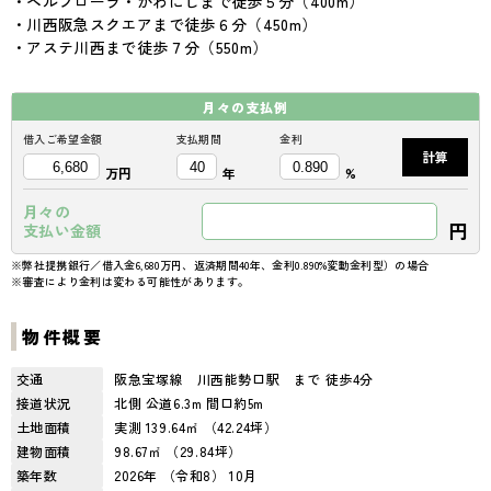
・ベルフローラ・かわにしまで徒歩５分（400m）
・川西阪急スクエアまで徒歩６分（450m）
・アステ川西まで徒歩７分（550m）
月々の
支払例
借入ご希望金額
支払期間
金利
計算
万円
年
%
月々の
円
支払い金額
※弊社提携銀行／借入金6,680万円、返済期間40年、金利0.890%変動金利型）の場合
※審査により金利は変わる可能性があります。
物件概要
交通
阪急宝塚線 川西能勢口駅 まで 徒歩4分
接道状況
北側 公道6.3m 間口約5m
土地面積
実測 139.64㎡ （42.24坪）
建物面積
98.67㎡ （29.84坪）
築年数
2026年 （令和8） 10月