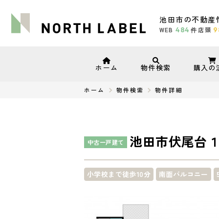
池田市の不動産
WEB
484
店頭
9
件
ホーム
物件検索
購入の
ホーム
物件検索
物件詳細
池田市伏尾台
中古一戸建て
小学校まで徒歩10分
南面バルコニー