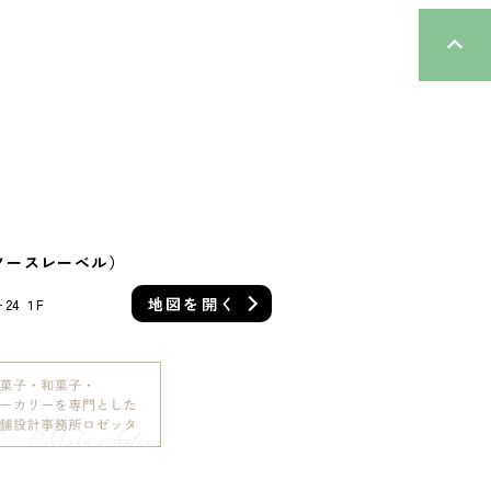
L（ノースレーベル）
地図を
開く
4 １F