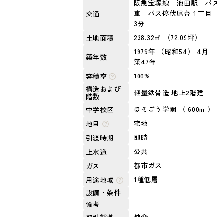
阪急宝塚線 池田駅 バス
車 バス停伏尾台１丁目 
交通
3分
238.32㎡ （72.09坪）
土地面積
1979年 （昭和54） 4月
築年数
築47年
100%
容積率
構造および
軽量鉄骨造 地上2階建
階数
ほそごう学園 （ 600m ）
中学校区
宅地
地目
即時
引渡時期
公共
上水道
都市ガス
ガス
1種低層
用途地域
設備・条件
備考
仲介
取引態様