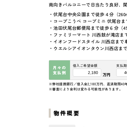
南向きバルコニーで日当たり良好、
・伏尾台中央公園まで徒歩４分（260
・コープこうべ コープミニ 伏尾台ま
・池田伏尾台郵便局まで徒歩６分（45
・ファミリーマート 川西鼓が滝店まで
・イオンフードスタイル 川西店まで車
・ウエルシアイオンタウン川西店まで車
借入ご希望金額
支払期
月々の
支払例
万円
※弊社提携銀行／借入金2,180万円、返済期間40
※審査により金利は変わる可能性があります。
物件概要