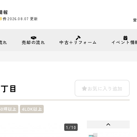
情報
8
2026.08.07
更新
件
営
流れ
売却の流れ
中古＋リフォーム
イベント情
１丁目
お気に入り追加
50坪以上
4LDK以上
1
/10