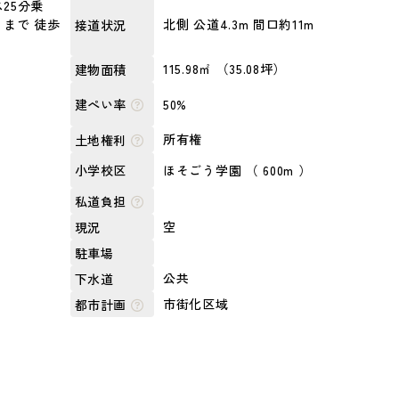
25分乗
まで 徒歩
北側 公道4.3m 間口約11m
接道状況
115.98㎡ （35.08坪）
建物面積
50%
建ぺい率
所有権
土地権利
ほそごう学園 （ 600m ）
小学校区
私道負担
空
現況
駐車場
公共
下水道
市街化区域
都市計画