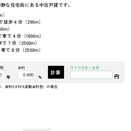
閑静な住宅街にある中古戸建です。
m）
で徒歩４分（290m）
0m）
車で４分（1600m）
で７分（2500m）
で８分（2500m）
間
金利
月々の
支払い金額
計算
円
年
%
年、金利0.890%変動金利型）の場合