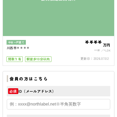
****
中古一戸建て
万円
川西市＊＊＊＊
**坪
*LDK
更新日：
2026.07.02
間取り有
駅徒歩10分以内
会員の方はこちら
ID（メールアドレス）
必須