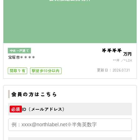
****
中古一戸建て
万円
宝塚市＊＊＊＊
**坪
*LDK
更新日：
2026.07.31
間取り有
駅徒歩10分以内
会員の方はこちら
ID（メールアドレス）
必須