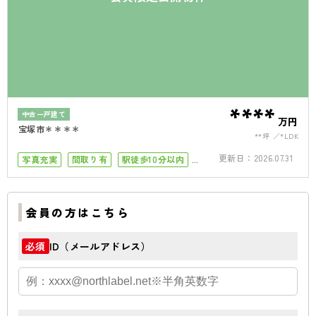
****
中古一戸建て
万円
宝塚市＊＊＊＊
**坪
*LDK
更新日：
2026.07.31
写真充実
間取り有
駅徒歩10分以内
50坪以上
4LDK以上
二世帯住宅向き
会員の方はこちら
ID（メールアドレス）
必須