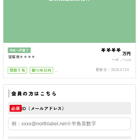
****
中古一戸建て
万円
宝塚市＊＊＊＊
**坪
*LDK
更新日：
2026.07.30
間取り有
築10年以内
南面バルコニー
駐車場１台
会員の方はこちら
ID（メールアドレス）
必須