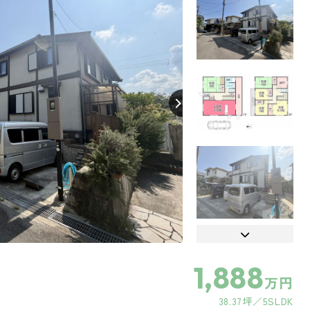
【間取り】
1,888
万円
38.37坪
5SLDK