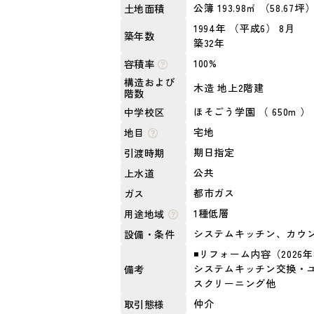
公簿 193.98㎡ （58.67坪
土地面積
1994年 （平成6） 8月
築年数
築32年
100%
容積率
構造および
木造 地上2階建
階数
ほそごう学園 （ 650m ）
中学校区
宅地
地目
期日指定
引渡時期
公共
上水道
都市ガス
ガス
1種低層
用途地域
システムキッチン、カウン
設備・条件
◾️リフォーム内容（2026
システムキッチン交換・
備考
スクリーニング他
仲介
取引態様