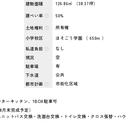
）
126.86㎡ （38.37坪）
建物面積
50%
建ぺい率
所有権
土地権利
ほそごう学園 （ 650m ）
小学校区
なし
私道負担
空
現況
有
駐車場
公共
下水道
市街化区域
都市計画
ターキッチン、1BOX駐車可
年8月末完成予定）
ユニットバス交換・洗面台交換・トイレ交換・クロス張替・ハウ