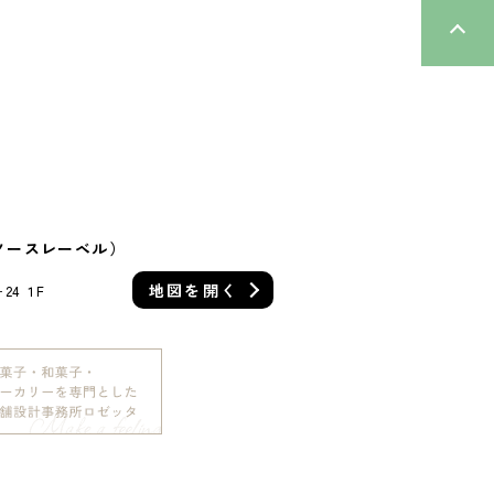
L（ノースレーベル）
地図を
開く
4 １F