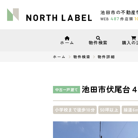
池田市の不動産
WEB
487
店頭
1
件
ホーム
物件検索
購入の
ホーム
物件検索
物件詳細
池田市伏尾台
中古一戸建て
小学校まで徒歩10分
50坪以上
接道6