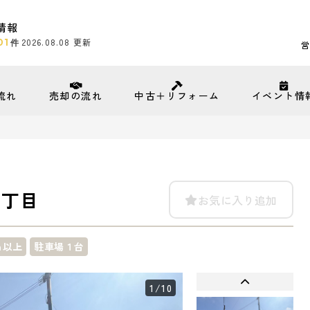
情報
01
2026.08.08
更新
件
営
流れ
売却の流れ
中古＋リフォーム
イベント情
４丁目
お気に入り追加
ｍ以上
駐車場１台
1
/10