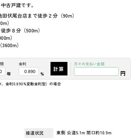
の中古戸建です。
池田伏尾台店まで徒歩２分（90m）
0m）
徒歩８分（500m）
00m）
600m）
間
金利
月々の
支払い金額
計算
円
年
%
年、金利0.890%変動金利型）の場合
東側 公道5.1m 間口約10.9m
接道状況