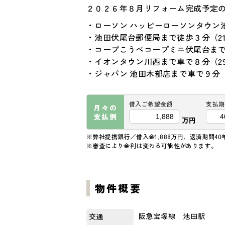
２０２６年８月リフォーム完成予定
・ローソン ハッピーローソンタウン
・池田伏尾台郵便局まで徒歩３分（21
・コープこうべコープミニ伏尾台まで
・イオンタウン川西まで車で８分（29
・ジャパン 池田木部店まで車で９分（3
借入ご希望金額
支払期
月々の
支払例
万円
※弊社提携銀行／借入金1,888万円、返済期間40
※審査により金利は変わる可能性があります。
物件概要
阪急宝塚線 池田駅
交通