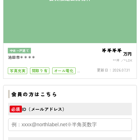
****
中古一戸建て
万円
池田市＊＊＊＊
**坪
*LDK
更新日：
2026.07.31
写真充実
間取り有
オール電化
駐車場１台
会員の方はこちら
ID（メールアドレス）
必須