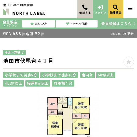
池田市の不動産情報
電話する
ログイン
物件検索
会員限定
会員登録はこちら
お気に入り
マッチング物件
コンテンツ
WEB
488
店頭
99
2026.08.09
更新
件
件
中古一戸建て
池田市伏尾台４丁目
小学校まで徒歩5分
小学校まで徒歩10分
南向き
50坪以上
4LDK以上
接道6ｍ以上
駐車場１台