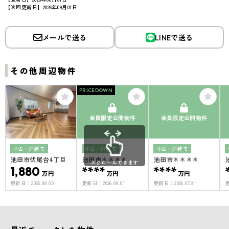
【次回更新日】2026年09月01日
メールで送る
LINEで送る
その他周辺物件
PRICEDOWN
会員限定公開物件
会員限定公開物件
中古一戸建て
中古一戸建て
中古一戸建て
池田市伏尾台4丁目
池田市＊＊＊＊
池田市＊＊＊＊
スクロールできます
1,880
****
****
万円
万円
万円
更新日：
2026.08.05
更新日：
2026.08.01
更新日：
2026.07.31