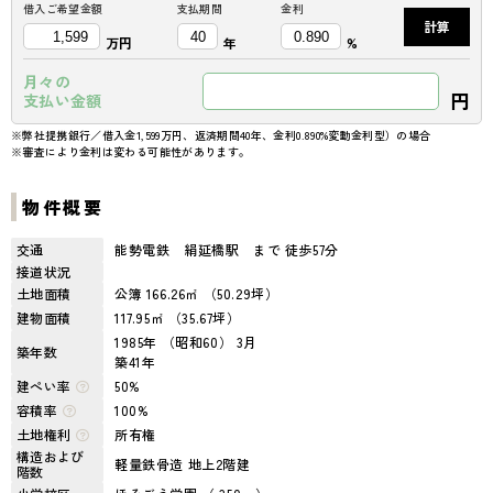
借入ご希望金額
支払期間
金利
計算
万円
年
%
月々の
円
支払い金額
※弊社提携銀行／借入金1,599万円、返済期間40年、金利0.890%変動金利型）の場合
※審査により金利は変わる可能性があります。
物件概要
交通
能勢電鉄 絹延橋駅 まで 徒歩57分
接道状況
土地面積
公簿 166.26㎡ （50.29坪）
建物面積
117.95㎡ （35.67坪）
1985年 （昭和60） 3月
築年数
築41年
建ぺい率
50%
容積率
100%
土地権利
所有権
構造および
軽量鉄骨造 地上2階建
階数