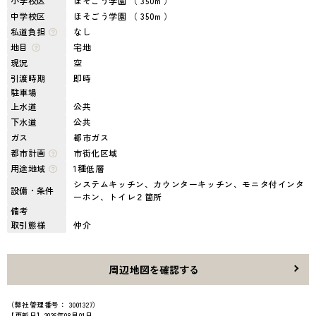
小学校区
ほそごう学園 （ 350m ）
中学校区
ほそごう学園 （ 350m ）
私道負担
なし
地目
宅地
現況
空
引渡時期
即時
駐車場
上水道
公共
下水道
公共
ガス
都市ガス
都市計画
市街化区域
用途地域
1種低層
システムキッチン、カウンターキッチン、モニタ付インタ
設備・条件
ーホン、トイレ２箇所
備考
取引態様
仲介
周辺地図を確認する
（弊社管理番号： 3001327）
【更新日】2026年08月01日