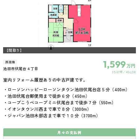
【間取り】
1,599
所在地
万円
池田市伏尾台４丁目
35.67坪
4SLDK
室内リフォーム履歴ありの中古戸建です。
・ローソンハッピーローソンタウン池田伏尾台店５分（400m）
・池田伏尾台郵便局まで徒歩６分（450m）
・コープこうべコープミニ伏尾台まで徒歩７分（550m）
・イオンタウン川西まで車で８分（3000m）
・ジャパン池田木部店まで車で１０分（3700m）
月々の
支払例