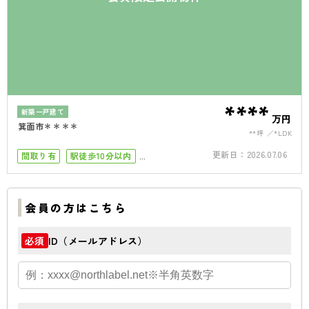
****
新築一戸建て
万円
箕面市＊＊＊＊
**坪
*LDK
更新日：
2026.07.06
間取り有
駅徒歩10分以内
駐車場１台
会員の方はこちら
ID（メールアドレス）
必須