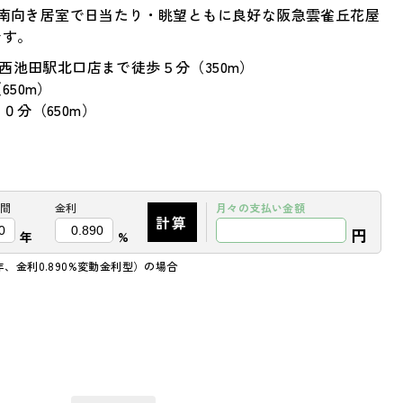
階の南向き居室で日当たり・眺望ともに良好な阪急雲雀丘花屋
です。
西池田駅北口店まで徒歩５分（350m）
50m）
分（650m）
）
）
間
金利
月々の
支払い金額
計算
円
年
%
年、金利0.890%変動金利型）の場合