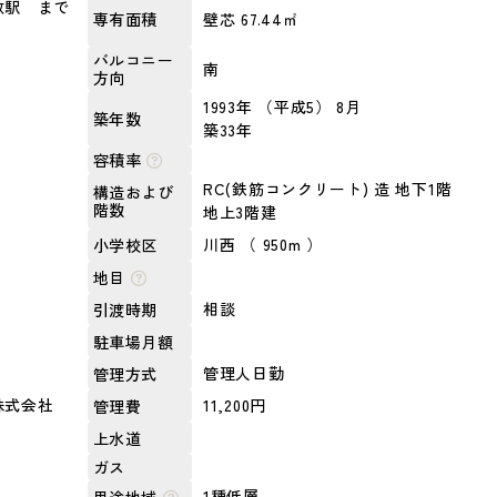
敷駅 まで
壁芯 67.44㎡
専有面積
バルコニー
南
方向
1993年 （平成5） 8月
築年数
築33年
容積率
RC(鉄筋コンクリート) 造 地下1階
構造および
階数
地上3階建
川西 （ 950m ）
小学校区
地目
相談
引渡時期
駐車場月額
管理人日勤
管理方式
株式会社
11,200円
管理費
上水道
ガス
1種低層
用途地域