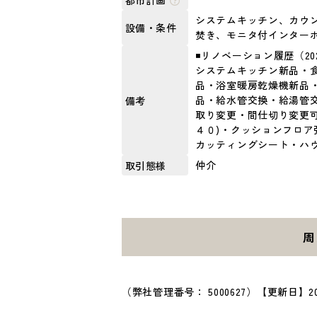
システムキッチン、カウ
設備・条件
焚き、モニタ付インター
◾️リノベーション履歴（20
システムキッチン新品・
品・浴室暖房乾燥機新品
品・給水管交換・給湯管
備考
取り変更・間仕切り変更
４０)・クッションフロ
カッティングシート・ハ
仲介
取引態様
周
（弊社管理番号： 5000627）
【更新日】20