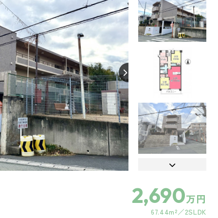
【間取り】
2,690
万円
67.44m²
2SLDK