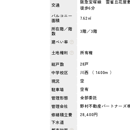
阪急宝塚線 雲雀丘花屋
交通
徒歩6分
バルコニー
7.62㎡
面積
所在階／階
3階／3階
数
建ぺい率
所有権
土地権利
28戸
総戸数
川西 （ 1400m ）
中学校区
空
現況
空有
駐車場
全部委託
管理形態
野村不動産パートナーズ
管理会社
28,400円
修繕積立費
下水道
都市計画