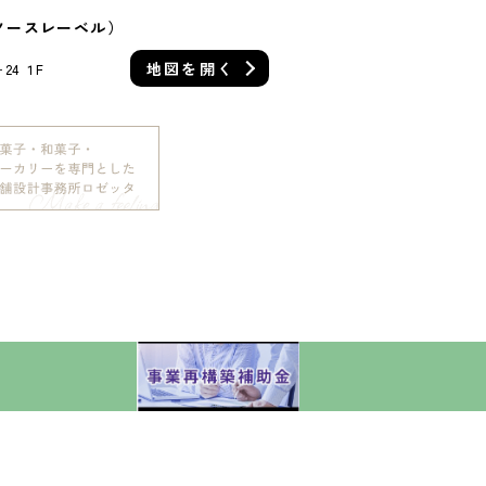
L（ノースレーベル）
地図を
開く
4 １F