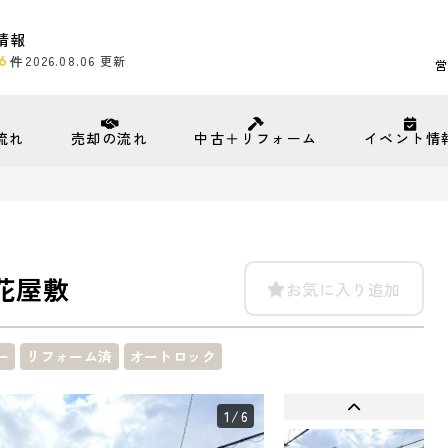
情報
6
2026.08.06
更新
件
営
流れ
売却の流れ
中古＋リフォーム
イベント情
花屋敷
お気に入り追加
ー
リフォーム済
オートロック
1
/6