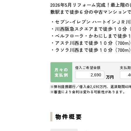
2026年5月リフォーム完成！最上
敷駅まで徒歩６分の中古マンション
・セブン-イレブン ハートインＪＲ川
・川西阪急スクエアまで徒歩１０分（6
・ベルフローラ・かわにしまで徒歩１０
・アステ川西まで徒歩１０分（700m
・ラソラ川西まで徒歩１０分（700m
借入ご希望金額
支払期
月々の
支払例
万円
※弊社提携銀行／借入金2,690万円、返済期間40
※審査により金利は変わる可能性があります。
物件概要