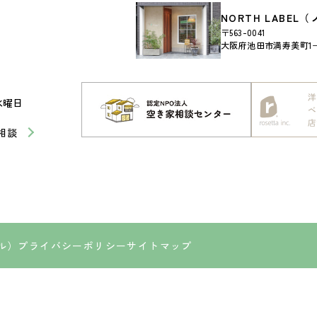
NORTH LABE
〒563-0041
大阪府池田市満寿美町1−2
水曜日
相談
ベル）
プライバシーポリシー
サイトマップ