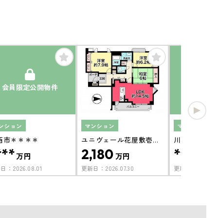
会員限定公開物件
会員限定
ンション
マンション
マンション
西市＊＊＊＊
ユニヴェール花屋敷壱号
川西市＊＊＊
***
2,180
****
館
万円
万円
万円
新日：
2026.08.01
更新日：
2026.07.30
更新日：
2026.07