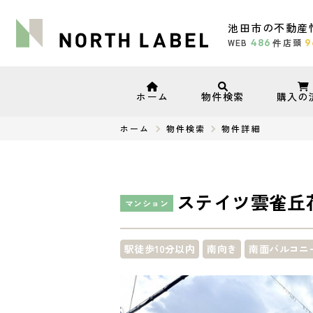
池田市の不動産
WEB
486
店頭
9
件
ホーム
物件検索
購入の
ホーム
物件検索
物件詳細
ステイツ雲雀丘
マンション
駅徒歩10分以内
南向き
南面バルコニ