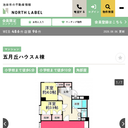
池田市の不動産情報
電話する
ログイン
物件検索
会員限定
会員登録はこちら
お気に入り
マッチング物件
コンテンツ
WEB
486
店頭
96
2026.08.06
更新
件
件
マンション
五月丘ハウスＡ棟
小学校まで徒歩5分
小学校まで徒歩10分
角部屋
1
/7