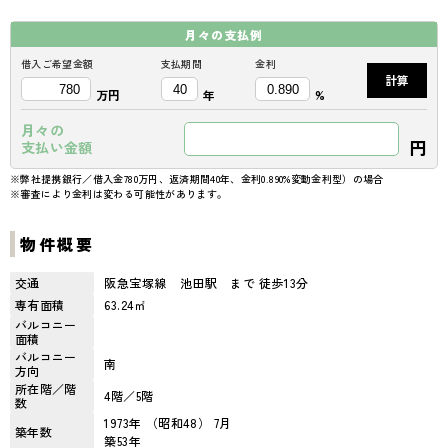
月々の
支払例
借入ご希望金額
支払期間
金利
計算
万円
年
%
月々の
円
支払い金額
※弊社提携銀行／借入金780万円、返済期間40年、金利0.890%変動金利型）の場合
※審査により金利は変わる可能性があります。
物件概要
交通
阪急宝塚線 池田駅 まで 徒歩13分
専有面積
63.24㎡
バルコニー
面積
バルコニー
南
方向
所在階／階
4階／5階
数
1973年 （昭和48） 7月
築年数
築53年