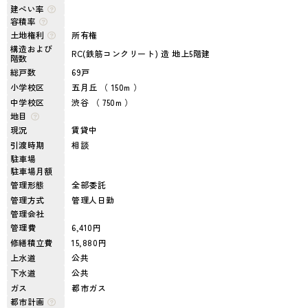
建ぺい率
容積率
土地権利
所有権
構造および
RC(鉄筋コンクリート) 造 地上5階建
階数
総戸数
69戸
小学校区
五月丘 （ 150m ）
中学校区
渋谷 （ 750m ）
地目
現況
賃貸中
引渡時期
相談
駐車場
駐車場月額
管理形態
全部委託
管理方式
管理人日勤
管理会社
管理費
6,410円
修繕積立費
15,880円
上水道
公共
下水道
公共
ガス
都市ガス
都市計画