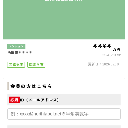
****
マンション
万円
池田市＊＊＊＊
**m²
*LDK
更新日：
2026.07.30
写真充実
間取り有
小学校まで徒歩10分
南向き
ペット可
オートロック
会員の方はこちら
ID（メールアドレス）
必須