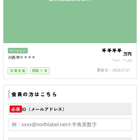
****
マンション
万円
川西市＊＊＊＊
**m²
*LDK
更新日：
2026.07.31
写真充実
間取り有
会員の方はこちら
ID（メールアドレス）
必須