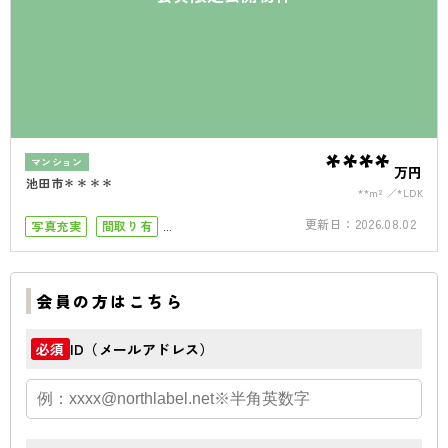
****
マンション
万円
池田市＊＊＊＊
**m²
*LDK
更新日：
2026.08.02
写真充実
間取り有
小学校まで徒歩10分
ペット可
オートロック
オール電化
会員の方はこちら
ID（メールアドレス）
必須