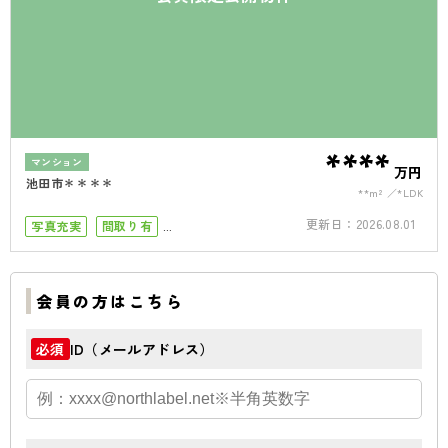
****
マンション
万円
池田市＊＊＊＊
**m²
*LDK
更新日：
2026.08.01
写真充実
間取り有
小学校まで徒歩5分
南向き
リフォーム済
ペット可
オール電化
会員の方はこちら
ID（メールアドレス）
必須