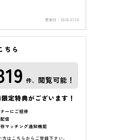
更新日：
2026.07.30
こちら
319
閲覧可能！
件、
様限定特典がございます！
ミナーにご招待
で配信
保存マッチング通知機能
い方はこちらからご登録下さい。