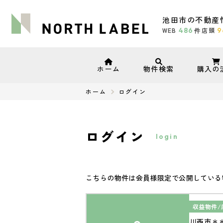
池田市の不動産
WEB
486
店頭
9
件
ホーム
物件検索
購入の
ホーム
ログイン
ログイン
login
こちらの物件は会員様限定で公開している
収益物件/
川西市＊