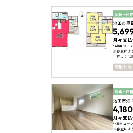
南面バル
新築一戸
池田市豊
5,69
月々支払
*40年ローン
※審査によ
詳しくは
間取り有
小学校ま
南面バル
新築一戸
池田市畑
4,180
月々支払
*40年ローン
※審査によ