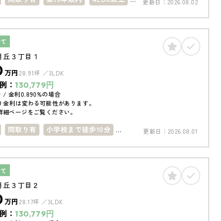
更新日：
2026.08.02
台
駐車場2台
建て
月丘３丁目１
0
万円
28.91坪
3LDK
例：
130,779
円
 / 金利0.890%の場合
り金利は変わる可能性があります。
詳細ページをご覧ください。
間取り有
小学校まで徒歩10分
更新日：
2026.08.01
内
建て
月丘３丁目２
0
万円
28.17坪
3LDK
例：
130,779
円