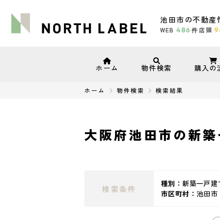
池田市の不動産
WEB
486
店頭
9
件
ホーム
物件検索
購入の
ホーム
物件検索
検索結果
大阪府池田市の新築
種別：
新築一戸建
検索条件
市区町村：
池田市