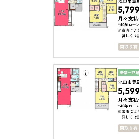
池田市豊
5,79
月々支払
*40年ローン
※審査によ
詳しくは
間取り有
小学校ま
南面バル
新築一戸
池田市豊
5,59
月々支払
*40年ローン
※審査によ
詳しくは
間取り有
小学校ま