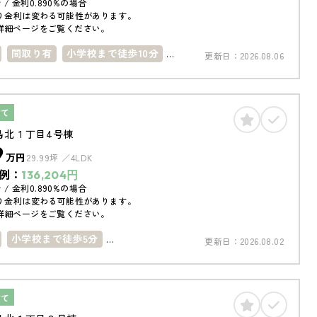
 / 金利0.890%の場合
り金利は変わる可能性があります。
詳細ページをご覧ください。
間取り有
小学校まで徒歩10分
更新日：
2026.08.06
内
駐車場１台
建て
島北１丁目4号棟
9
万円
29.99坪
4LDK
例：
136,204
円
 / 金利0.890%の場合
り金利は変わる可能性があります。
詳細ページをご覧ください。
小学校まで徒歩5分
更新日：
2026.08.02
で徒歩10分
築10年以内
南向き
上
駐車場１台
建て