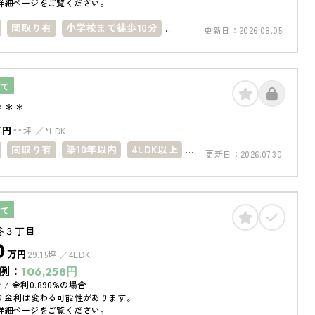
詳細ページをご覧ください。
間取り有
小学校まで徒歩10分
更新日：
2026.08.05
内
駐車場１台
建て
＊＊＊
万円
**坪
*LDK
間取り有
築10年以内
4LDK以上
更新日：
2026.07.30
台
駐車場2台
建て
谷３丁目
0
万円
29.15坪
4LDK
例：
106,258
円
 / 金利0.890%の場合
り金利は変わる可能性があります。
詳細ページをご覧ください。