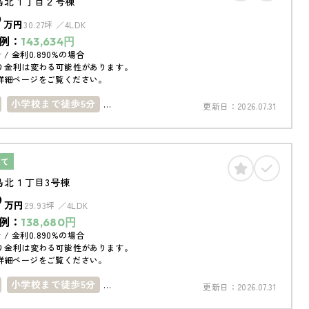
島北１丁目２号棟
9
万円
30.27坪
4LDK
例：
143,634
円
 / 金利0.890%の場合
り金利は変わる可能性があります。
詳細ページをご覧ください。
小学校まで徒歩5分
更新日：
2026.07.31
で徒歩10分
築10年以内
南向き
コニー
4LDK以上
駐車場１台
建て
島北１丁目3号棟
9
万円
29.93坪
4LDK
例：
138,680
円
 / 金利0.890%の場合
り金利は変わる可能性があります。
詳細ページをご覧ください。
小学校まで徒歩5分
更新日：
2026.07.31
で徒歩10分
築10年以内
南向き