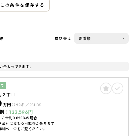
この条件を保存する
並び替え
表示
い合わせできます。
建て
園２丁目
0
万円
27.92坪
2SLDK
例：
123,596
円
 / 金利0.890%の場合
り金利は変わる可能性があります。
詳細ページをご覧ください。