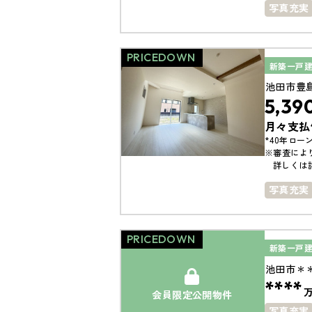
写真充実
築10年以
接道6ｍ
PRICEDOWN
新築一戸
池田市豊
5,39
月々支払
*40年ローン
※審査によ
詳しくは
写真充実
小学校ま
駐車場１
PRICEDOWN
新築一戸
池田市＊
****
会員限定公開物件
写真充実