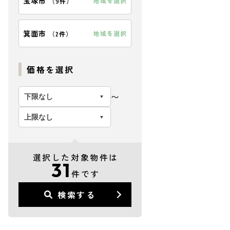
宝塚市
地域を選択
（
9件
）
箕面市
地域を選択
（
2件
）
価格を選択
〜
選択した対象物件は
31
件です
検索する