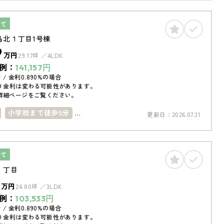
コニー
4LDK以上
駐車場１台
建て
島北１丁目1号棟
9
万円
29.17坪
4LDK
例：
141,157
円
 / 金利0.890%の場合
り金利は変わる可能性があります。
詳細ページをご覧ください。
小学校まで徒歩5分
更新日：
2026.07.31
で徒歩10分
築10年以内
南向き
コニー
4LDK以上
駐車場１台
建て
１丁目
万円
24.80坪
3LDK
例：
103,533
円
 / 金利0.890%の場合
り金利は変わる可能性があります。