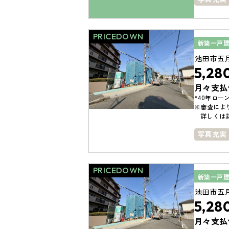
駐車場１
PRICEDOWN
新築一戸
池田市五
5,28
月々支払
*40年ローン
※審査によ
詳しくは
写真充実
築10年以
PRICEDOWN
新築一戸
池田市五
5,28
月々支払