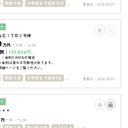
間取り有
小学校まで徒歩10分
更新日：
2026.08.05
内
南向き
南面バルコニー
以上
駐車場１台
建て
島北１丁目２号棟
0
万円
31.87坪
3LDK
例：
133,504
円
 / 金利0.890%の場合
り金利は変わる可能性があります。
詳細ページをご覧ください。
間取り有
小学校まで徒歩5分
更新日：
2026.08.05
で徒歩10分
南面バルコニー
台
駐車場2台
建て
＊＊＊
万円
**坪
*LDK
間取り有
築10年以内
4LDK以上