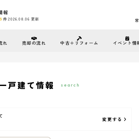
情報
6
2026.08.06
更新
件
営
流れ
売却の流れ
中古＋リフォーム
イベント情
一戸建て情報
search
て
変更する