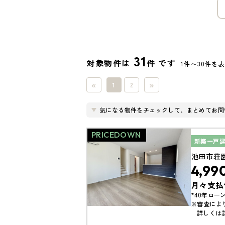
31
対象物件は
件 です
1件〜30件を
«
»
1
2
気になる物件をチェックして、まとめてお問
PRICEDOWN
新築一戸
池田市荘
4,99
月々支払
*40年ローン
※審査によ
詳しくは