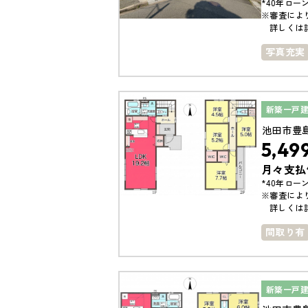
*40年ローン
※審査によ
詳しくは
写真充実
築10年以
新築一戸
池田市豊
5,49
月々支払
*40年ローン
※審査によ
詳しくは
間取り有
小学校ま
4LDK以
新築一戸