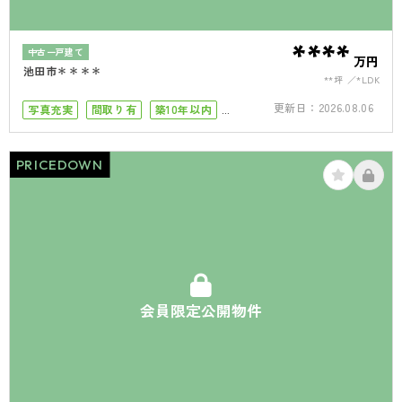
****
中古一戸建て
万円
池田市＊＊＊＊
**坪
*LDK
更新日：
2026.08.06
写真充実
間取り有
築10年以内
50坪以上
4LDK以上
駐車場１台
PRICEDOWN
会員限定公開物件