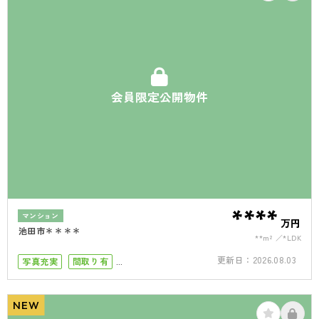
会員限定公開物件
****
マンション
万円
池田市＊＊＊＊
**m²
*LDK
更新日：
2026.08.03
写真充実
間取り有
小学校まで徒歩5分
小学校まで徒歩10分
南面バルコニー
NEW
ペット可
オートロック