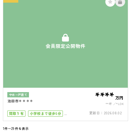
会員限定公開物件
****
中古一戸建て
万円
池田市＊＊＊＊
**坪
*LDK
更新日：
2026.08.02
間取り有
小学校まで徒歩5分
小学校まで徒歩10分
4LDK以上
駐車場１台
1件〜29件を表示