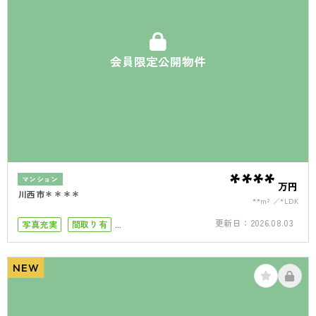
会員限定公開物件
****
マンション
万円
川西市＊＊＊＊
**m²
*LDK
更新日：
2026.08.03
写真充実
間取り有
小学校まで徒歩10分
駅徒歩10分以内
リフォーム済
ペット可
NEW
オートロック