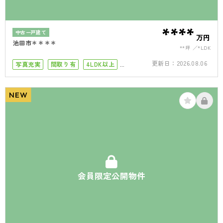
****
中古一戸建て
万円
池田市＊＊＊＊
**坪
*LDK
更新日：
2026.08.06
写真充実
間取り有
4LDK以上
接道6ｍ以上
駐車場１台
駐車場2台
NEW
会員限定公開物件