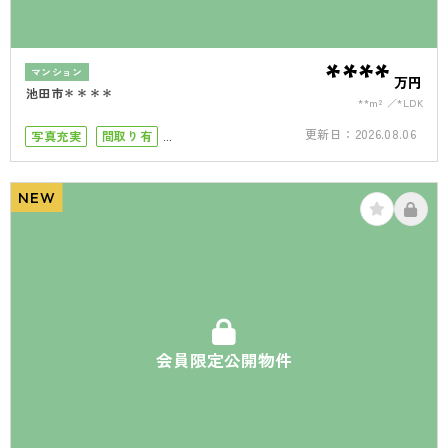
****
マンション
万円
池田市＊＊＊＊
**m²
*LDK
更新日：
2026.08.06
写真充実
間取り有
小学校まで徒歩10分
駅徒歩10分以内
南面バルコニー
角部屋
NEW
リフォーム済
会員限定公開物件