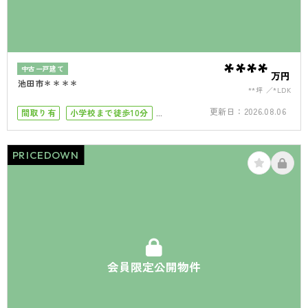
****
中古一戸建て
万円
池田市＊＊＊＊
**坪
*LDK
更新日：
2026.08.06
間取り有
小学校まで徒歩10分
南向き
駐車場2台
PRICEDOWN
会員限定公開物件