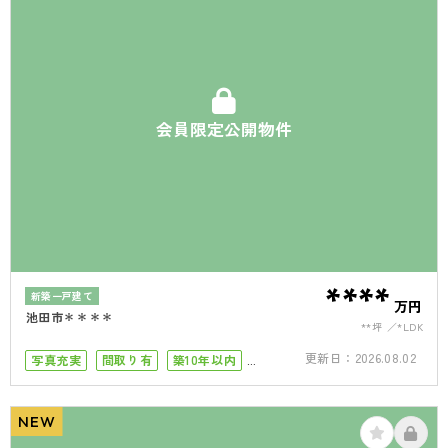
会員限定公開物件
****
新築一戸建て
万円
池田市＊＊＊＊
**坪
*LDK
更新日：
2026.08.02
写真充実
間取り有
築10年以内
4LDK以上
駐車場１台
駐車場2台
NEW