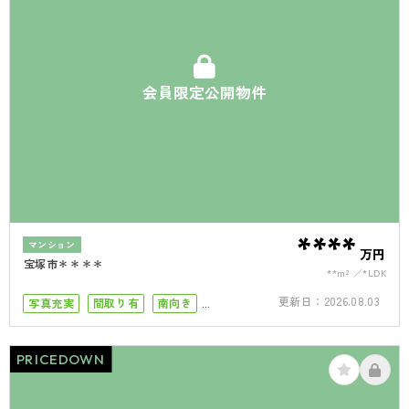
会員限定公開物件
****
マンション
万円
宝塚市＊＊＊＊
**m²
*LDK
更新日：
2026.08.03
写真充実
間取り有
南向き
南面バルコニー
ペット可
PRICEDOWN