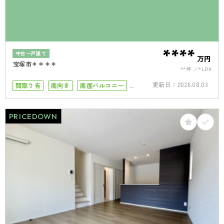
****
中古一戸建て
万円
宝塚市＊＊＊＊
**坪
*LDK
更新日：
2026.08.03
間取り有
南向き
南面バルコニー
50坪以上
4LDK以上
二世帯住宅向き
駐車場１台
駐車場2台
PRICEDOWN