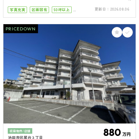
更新日：
2026.08.06
写真充実
区画図有
50坪以上
接道6ｍ以上
駐車場１台
駐車場2台
PRICEDOWN
880
収益物件/店舗
万円
池田市伏尾台３丁目