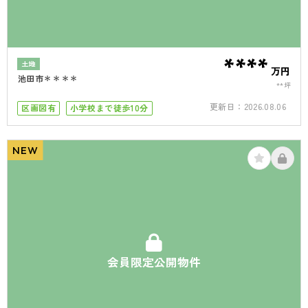
****
土地
万円
池田市＊＊＊＊
**坪
更新日：
2026.08.06
区画図有
小学校まで徒歩10分
NEW
会員限定公開物件