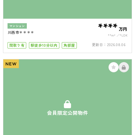
****
マンション
万円
川西市＊＊＊＊
**m²
*LDK
更新日：
2026.08.06
間取り有
駅徒歩10分以内
角部屋
NEW
会員限定公開物件