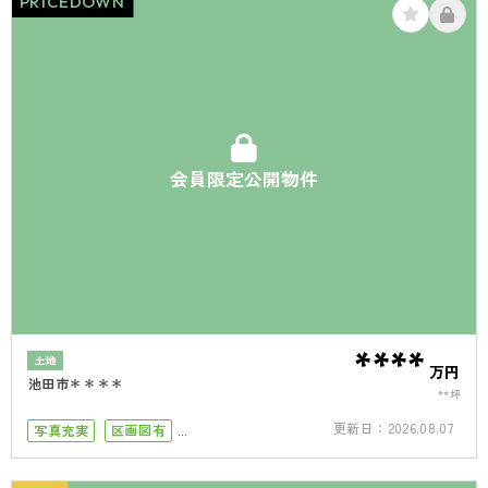
PRICEDOWN
会員限定公開物件
****
土地
万円
池田市＊＊＊＊
**坪
更新日：
2026.08.07
写真充実
区画図有
小学校まで徒歩10分
50坪以上
接道6ｍ以上