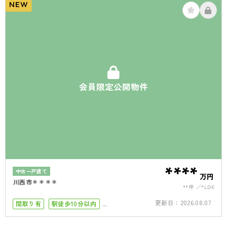
NEW
会員限定公開物件
****
中古一戸建て
万円
川西市＊＊＊＊
**坪
*LDK
更新日：
2026.08.07
間取り有
駅徒歩10分以内
南面バルコニー
4LDK以上
接道6ｍ以上
駐車場１台
駐車場2台