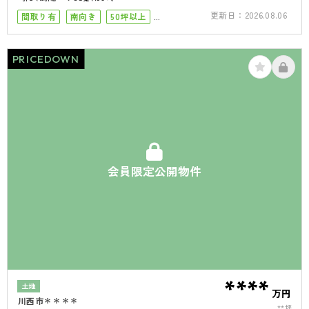
更新日：
2026.08.06
間取り有
南向き
50坪以上
駐車場１台
PRICEDOWN
会員限定公開物件
****
土地
万円
川西市＊＊＊＊
**坪