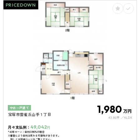
PRICEDOWN
1,980
中古一戸建て
万円
宝塚市雲雀丘山手１丁目
43.86坪
4LDK
49,042
月々支払例：
円
*40年ローン / 金利0.890%の場合
※審査により金利は変わる可能性があります。
詳しくは詳細ページをご覧ください。