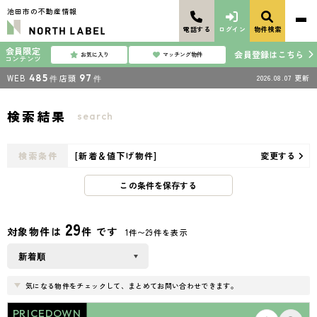
池田市の不動産情報
電話する
ログイン
物件検索
会員限定
会員登録はこちら
お気に入り
マッチング物件
コンテンツ
WEB
485
店頭
97
2026.08.07
更新
件
件
検索結果
search
検索条件
[新着＆値下げ物件]
変更する
この条件を保存する
29
対象物件は
件 です
1件〜29件を表示
気になる物件をチェックして、まとめてお問い合わせできます。
PRICEDOWN