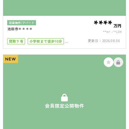
****
収益物件/アパート
万円
池田市＊＊＊＊
**m²
*LDK
更新日：
2026.08.06
間取り有
小学校まで徒歩10分
駅徒歩10分以内
築10年以内
NEW
会員限定公開物件