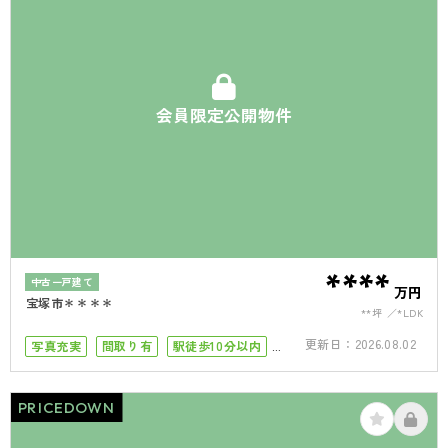
会員限定公開物件
****
中古一戸建て
万円
宝塚市＊＊＊＊
**坪
*LDK
更新日：
2026.08.02
写真充実
間取り有
駅徒歩10分以内
50坪以上
4LDK以上
PRICEDOWN