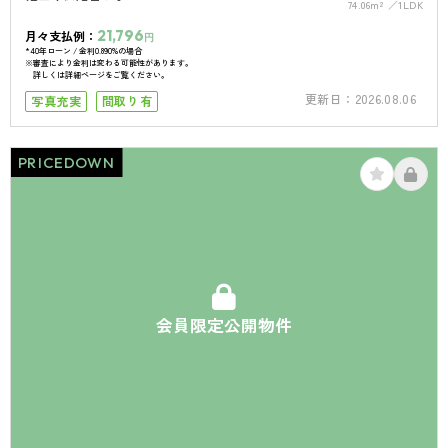
74.06m²
1LDK
21,796
月々支払例：
円
*40年ローン / 金利0.890%の場合
※審査により金利は変わる可能性があります。
詳しくは詳細ページをご覧ください。
更新日：
2026.08.06
写真充実
間取り有
PRICEDOWN
会員限定公開物件