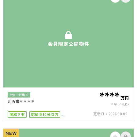
会員限定公開物件
****
中古一戸建て
万円
川西市＊＊＊＊
**坪
*LDK
更新日：
2026.08.02
間取り有
駅徒歩10分以内
南面バルコニー
50坪以上
4LDK以上
駐車場１台
駐車場2台
NEW