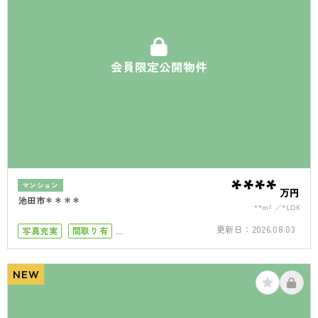
会員限定公開物件
****
マンション
万円
池田市＊＊＊＊
**m²
*LDK
更新日：
2026.08.03
写真充実
間取り有
小学校まで徒歩5分
小学校まで徒歩10分
南面バルコニー
NEW
4LDK以上