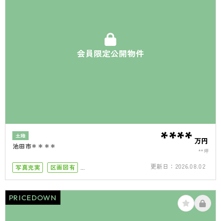
会員限定公開物件
****
土地
万円
池田市＊＊＊＊
**坪
更新日：
2026.08.02
写真充実
区画図有
小学校まで徒歩10分
南向き
50坪以上
接道6ｍ以上
PRICEDOWN