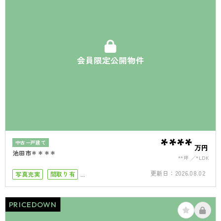
会員限定公開物件
****
中古一戸建て
万円
池田市＊＊＊＊
**坪
*LDK
更新日：
2026.08.02
写真充実
間取り有
小学校まで徒歩10分
駐車場2台
PRICEDOWN