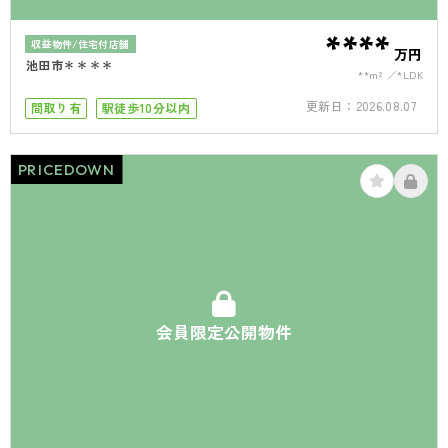
****
収益物件/住宅付店舗
万円
池田市＊＊＊＊
**m²
*LDK
更新日：
2026.08.07
間取り有
駅徒歩10分以内
PRICEDOWN
会員限定公開物件