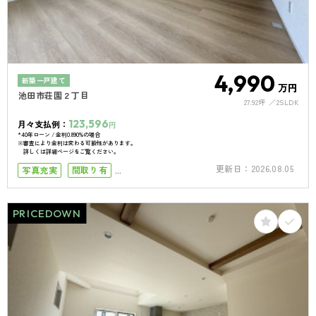
4,990
新築一戸建て
万円
池田市荘園２丁目
27.92坪
2SLDK
123,596
月々支払例：
円
*40年ローン / 金利0.890%の場合
※審査により金利は変わる可能性があります。
詳しくは詳細ページをご覧ください。
更新日：
2026.08.05
写真充実
間取り有
小学校まで徒歩10分
築10年以内
南向き
南面バルコニー
接道6ｍ以上
PRICEDOWN
駐車場１台