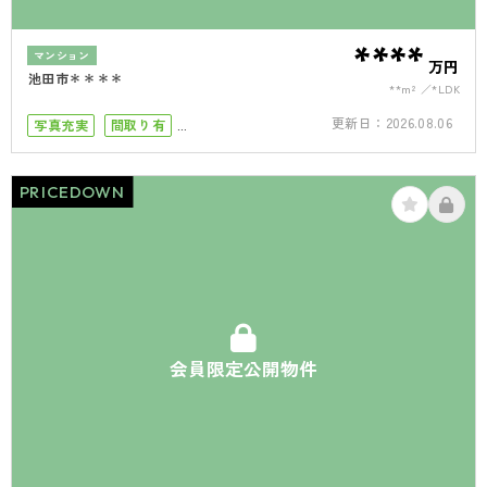
****
マンション
万円
池田市＊＊＊＊
**m²
*LDK
更新日：
2026.08.06
写真充実
間取り有
小学校まで徒歩5分
小学校まで徒歩10分
南向き
PRICEDOWN
南面バルコニー
オートロック
会員限定公開物件