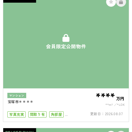
会員限定公開物件
****
マンション
万円
宝塚市＊＊＊＊
**m²
*LDK
更新日：
2026.08.07
写真充実
間取り有
角部屋
ペット可