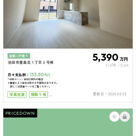
5,390
新築一戸建て
万円
池田市豊島北１丁目２号棟
31.87坪
3LDK
133,504
月々支払例：
円
*40年ローン / 金利0.890%の場合
※審査により金利は変わる可能性があります。
詳しくは詳細ページをご覧ください。
更新日：
2026.08.05
写真充実
間取り有
小学校まで徒歩5分
小学校まで徒歩10分
南面バルコニー
PRICEDOWN
駐車場１台
駐車場2台