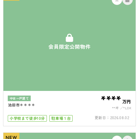
会員限定公開物件
****
中古一戸建て
万円
池田市＊＊＊＊
**坪
*LDK
更新日：
2026.08.02
小学校まで徒歩10分
駐車場１台
NEW