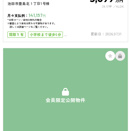
万円
池田市豊島北１丁目1号棟
29.17坪
4LDK
141,157
月々支払例：
円
*40年ローン / 金利0.890%の場合
※審査により金利は変わる可能性があります。
詳しくは詳細ページをご覧ください。
更新日：
2026.07.31
間取り有
小学校まで徒歩5分
小学校まで徒歩10分
築10年以内
南向き
南面バルコニー
4LDK以上
駐車場１台
会員限定公開物件