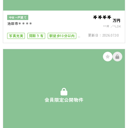
****
中古一戸建て
万円
池田市＊＊＊＊
**坪
*LDK
更新日：
2026.07.30
写真充実
間取り有
駅徒歩10分以内
4LDK以上
駐車場１台
会員限定公開物件