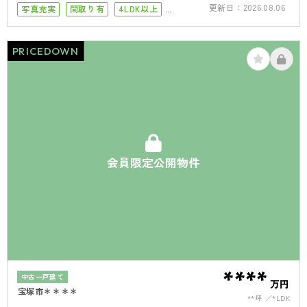
更新日：
2026.08.06
写真充実
間取り有
4LDK以上
接道6ｍ以上
駐車場１台
駐車場2台
PRICEDOWN
会員限定公開物件
****
中古一戸建て
万円
宝塚市＊＊＊＊
**坪
*LDK