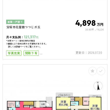
4,898
新築一戸建て
万円
宝塚市花屋敷つつじガ丘
30.80坪
4LDK
121,317
月々支払例：
円
*40年ローン / 金利0.890%の場合
※審査により金利は変わる可能性があります。
詳しくは詳細ページをご覧ください。
更新日：
2026.07.30
写真充実
間取り有
小学校まで徒歩5分
小学校まで徒歩10分
南向き
南面バルコニー
50坪以上
4LDK以上
駐車場１台
駐車場2台