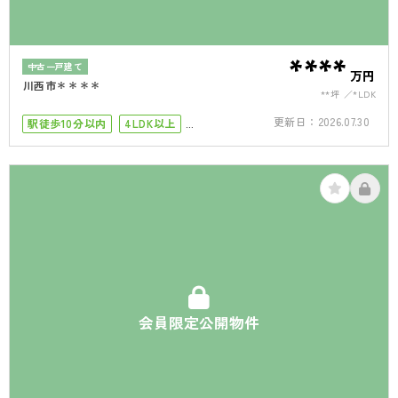
****
中古一戸建て
万円
川西市＊＊＊＊
**坪
*LDK
更新日：
2026.07.30
駅徒歩10分以内
4LDK以上
オール電化
駐車場１台
会員限定公開物件