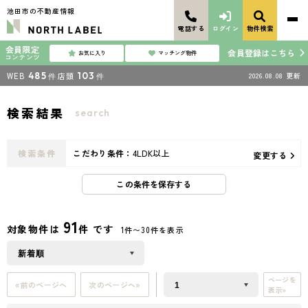
池田市の不動産情報
電話する
ログイン
物件検索
会員限定
会員登録はこちら
お気に入り
マッチング物件
コンテンツ
WEB
485
店頭
103
2026.08.08
更新
件
件
検索結果
search
検索条件
こだわり条件：
4LDK以上
変更する
この条件を保存する
91
対象物件は
件 です
1件〜30件を表示
ページを
«前のページへ
次のページへ»
表示»