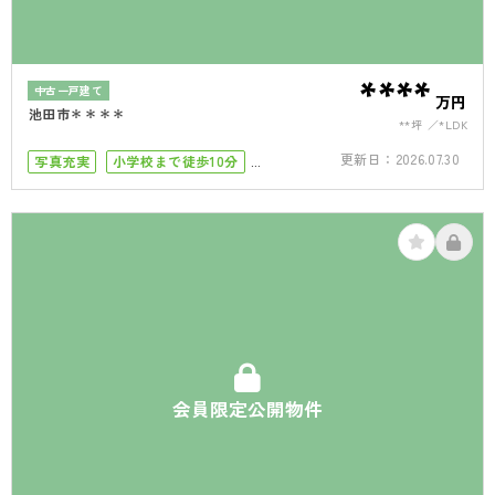
****
中古一戸建て
万円
池田市＊＊＊＊
**坪
*LDK
更新日：
2026.07.30
写真充実
小学校まで徒歩10分
4LDK以上
会員限定公開物件