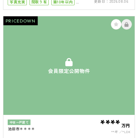
更新日：
2026.08.06
写真充実
間取り有
築10年以内
50坪以上
4LDK以上
駐車場１台
PRICEDOWN
会員限定公開物件
****
中古一戸建て
万円
池田市＊＊＊＊
**坪
*LDK