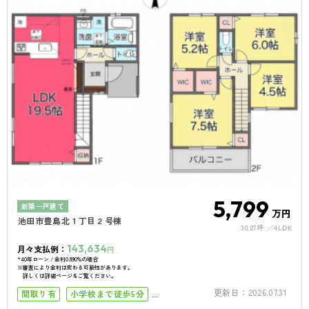
5,799
新築一戸建て
万円
池田市豊島北１丁目２号棟
30.27坪
4LDK
143,634
月々支払例：
円
*40年ローン / 金利0.890%の場合
※審査により金利は変わる可能性があります。
詳しくは詳細ページをご覧ください。
更新日：
2026.07.31
間取り有
小学校まで徒歩5分
小学校まで徒歩10分
築10年以内