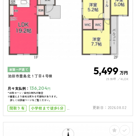
5,499
新築一戸建て
万円
池田市豊島北１丁目4号棟
29.99坪
4LDK
136,204
月々支払例：
円
*40年ローン / 金利0.890%の場合
※審査により金利は変わる可能性があります。
詳しくは詳細ページをご覧ください。
更新日：
2026.08.02
間取り有
小学校まで徒歩5分
小学校まで徒歩10分
築10年以内
南向き
4LDK以上
駐車場１台