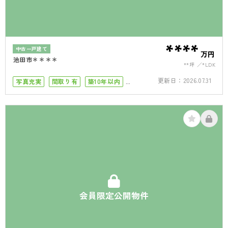
****
中古一戸建て
万円
池田市＊＊＊＊
**坪
*LDK
更新日：
2026.07.31
写真充実
間取り有
築10年以内
4LDK以上
駐車場2台
会員限定公開物件