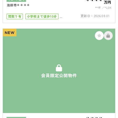
****
万円
池田市＊＊＊＊
**坪
*LDK
更新日：
2026.08.01
間取り有
小学校まで徒歩10分
南向き
南面バルコニー
50坪以上
4LDK以上
駐車場１台
NEW
会員限定公開物件