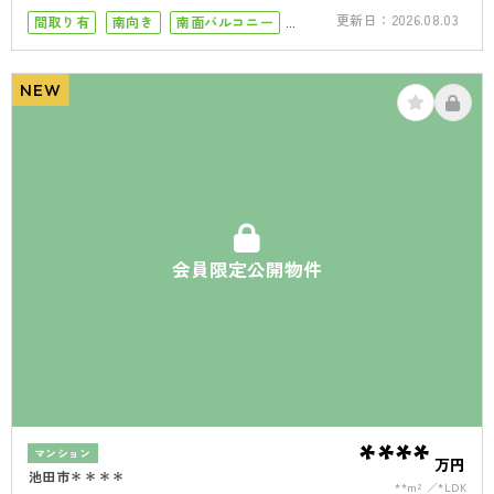
更新日：
2026.08.03
間取り有
南向き
南面バルコニー
50坪以上
4LDK以上
二世帯住宅向き
駐車場１台
駐車場2台
NEW
会員限定公開物件
****
マンション
万円
池田市＊＊＊＊
**m²
*LDK