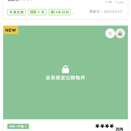
**坪
*LDK
更新日：
2026.08.02
写真充実
間取り有
築10年以内
4LDK以上
駐車場１台
駐車場2台
NEW
会員限定公開物件
****
中古一戸建て
万円