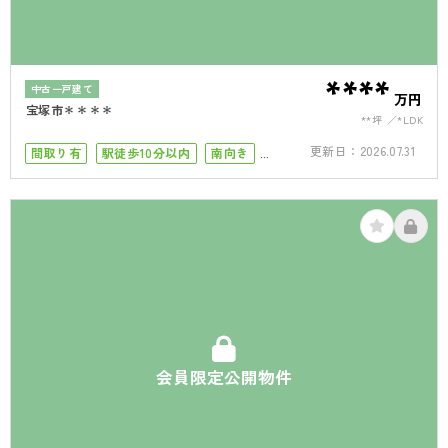
****
中古一戸建て
万円
宝塚市＊＊＊＊
**坪
*LDK
更新日：
2026.07.31
間取り有
駅徒歩10分以内
南向き
南面バルコニー
50坪以上
4LDK以上
接道6ｍ以上
駐車場１台
駐車場2台
会員限定公開物件