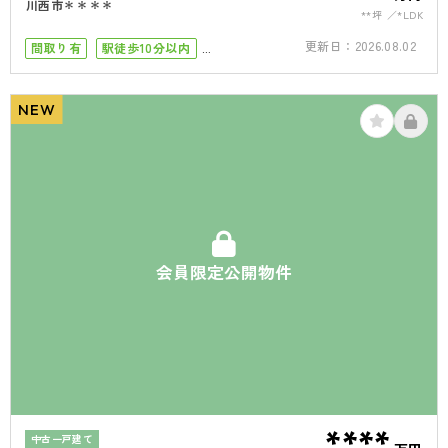
川西市＊＊＊＊
**坪
*LDK
更新日：
2026.08.02
間取り有
駅徒歩10分以内
南面バルコニー
50坪以上
4LDK以上
駐車場１台
駐車場2台
NEW
会員限定公開物件
****
中古一戸建て