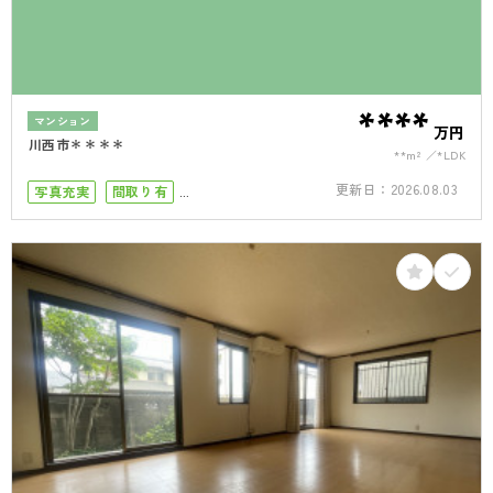
****
マンション
万円
川西市＊＊＊＊
**m²
*LDK
更新日：
2026.08.03
写真充実
間取り有
小学校まで徒歩10分
駅徒歩10分以内
南向き
南面バルコニー
角部屋
4LDK以上
オートロック