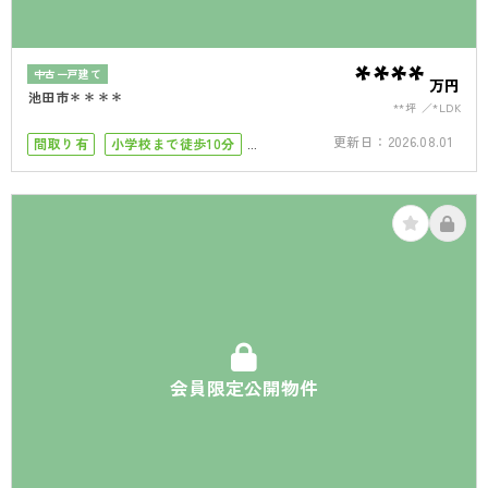
****
中古一戸建て
万円
池田市＊＊＊＊
**坪
*LDK
更新日：
2026.08.01
間取り有
小学校まで徒歩10分
50坪以上
4LDK以上
接道6ｍ以上
駐車場１台
駐車場2台
会員限定公開物件