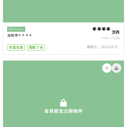
****
マンション
万円
池田市＊＊＊＊
**m²
*LDK
更新日：
2026.08.01
写真充実
間取り有
小学校まで徒歩10分
角部屋
4LDK以上
リフォーム済
会員限定公開物件