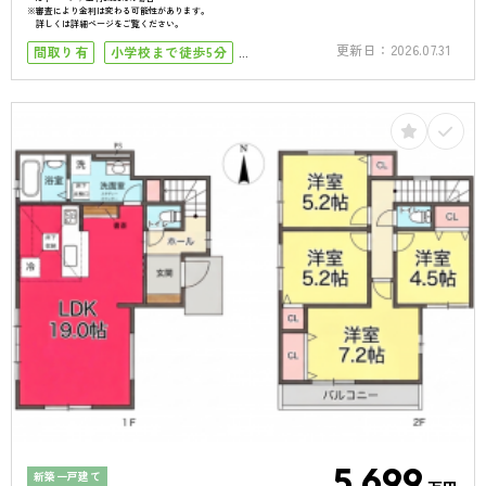
※審査により金利は変わる可能性があります。
詳しくは詳細ページをご覧ください。
更新日：
2026.07.31
間取り有
小学校まで徒歩5分
小学校まで徒歩10分
築10年以内
南向き
南面バルコニー
4LDK以上
駐車場１台
5,699
新築一戸建て