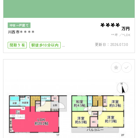
****
中古一戸建て
万円
川西市＊＊＊＊
**坪
*LDK
更新日：
2026.07.30
間取り有
駅徒歩10分以内
築10年以内
4LDK以上
駐車場１台