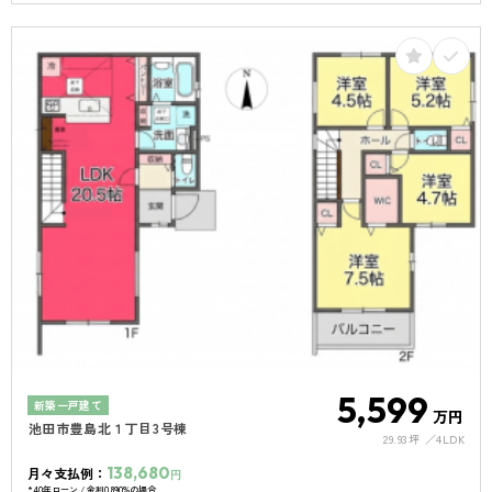
南向き
南面バルコニー
4LDK以上
駐車場１台
5,599
新築一戸建て
万円
池田市豊島北１丁目3号棟
29.93坪
4LDK
138,680
月々支払例：
円
*40年ローン / 金利0.890%の場合