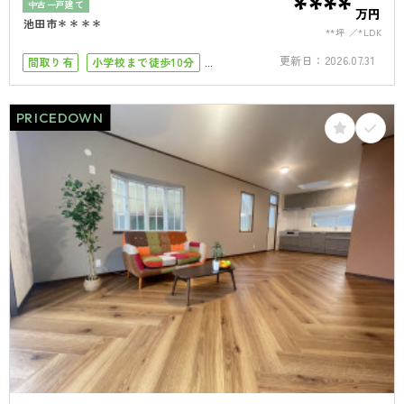
****
中古一戸建て
万円
池田市＊＊＊＊
**坪
*LDK
更新日：
2026.07.31
間取り有
小学校まで徒歩10分
南向き
南面バルコニー
4LDK以上
接道6ｍ以上
オール電化
駐車場１台
PRICEDOWN
駐車場2台