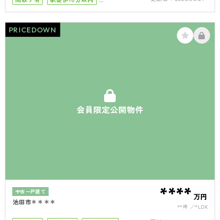
南面バルコニー
4LDK以上
接道6ｍ以上
駐車場１台
駐車場2台
PRICEDOWN
会員限定公開物件
****
中古一戸建て
万円
池田市＊＊＊＊
**坪
*LDK