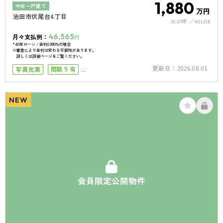
1,880
中古一戸建て
万円
池田市伏尾台4丁目
36.07坪
4SLDK
46,565
月々支払例：
円
*40年ローン / 金利0.890%の場合
※審査により金利は変わる可能性があります。
詳しくは詳細ページをご覧ください。
更新日：
2026.08.05
写真充実
間取り有
小学校まで徒歩10分
南向き
南面バルコニー
50坪以上
4LDK以上
NEW
リフォーム済
駐車場１台
会員限定公開物件