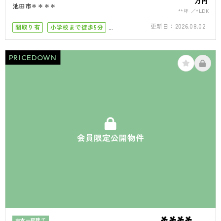
万円
池田市＊＊＊＊
**坪
*LDK
更新日：
2026.08.02
間取り有
小学校まで徒歩5分
小学校まで徒歩10分
4LDK以上
駐車場１台
PRICEDOWN
会員限定公開物件
中古一戸建て