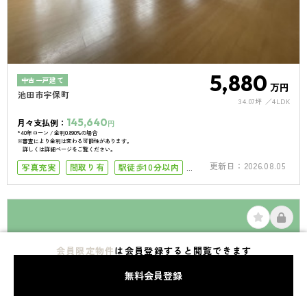
5,880
中古一戸建て
万円
池田市宇保町
34.07坪
4LDK
145,640
月々支払例：
円
*40年ローン / 金利0.890%の場合
※審査により金利は変わる可能性があります。
詳しくは詳細ページをご覧ください。
更新日：
2026.08.05
写真充実
間取り有
駅徒歩10分以内
4LDK以上
駐車場2台
会員限定物件
は会員登録すると閲覧できます
無料会員登録