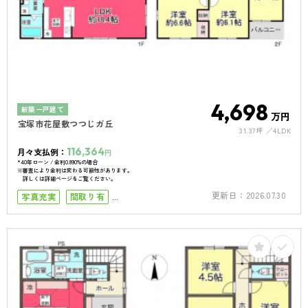
4,698
新築一戸建て
万円
宝塚市花屋敷つつじガ丘
31.37坪
4LDK
116,364
月々支払例：
円
*40年ローン / 金利0.890%の場合
※審査により金利は変わる可能性があります。
詳しくは詳細ページをご覧ください。
更新日：
2026.07.30
写真充実
間取り有
小学校まで徒歩5分
小学校まで徒歩10分
南向き
南面バルコニー
50坪以上
4LDK以上
駐車場１台
駐車場2台