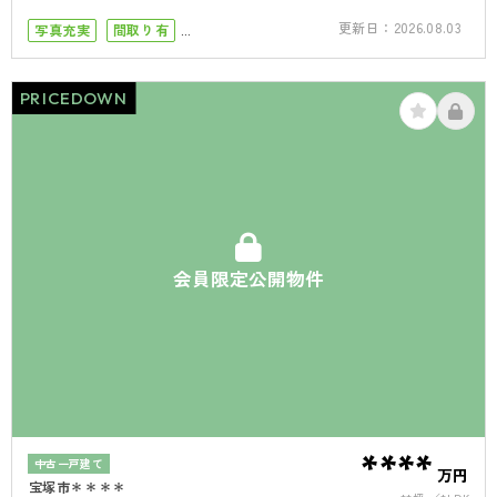
更新日：
2026.08.03
写真充実
間取り有
小学校まで徒歩5分
小学校まで徒歩10分
南面バルコニー
PRICEDOWN
4LDK以上
会員限定公開物件
****
中古一戸建て
万円
宝塚市＊＊＊＊