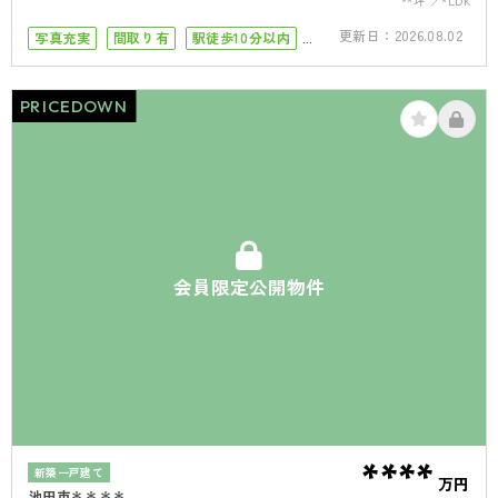
**坪
*LDK
更新日：
2026.08.02
写真充実
間取り有
駅徒歩10分以内
50坪以上
4LDK以上
PRICEDOWN
会員限定公開物件
****
新築一戸建て
万円
池田市＊＊＊＊