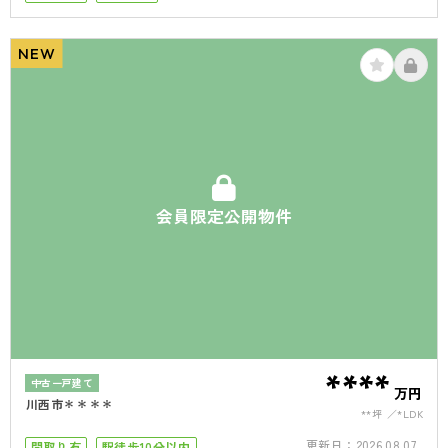
小学校まで徒歩10分
角部屋
4LDK以上
NEW
会員限定公開物件
****
中古一戸建て
万円
川西市＊＊＊＊
**坪
*LDK
更新日：
2026.08.07
間取り有
駅徒歩10分以内