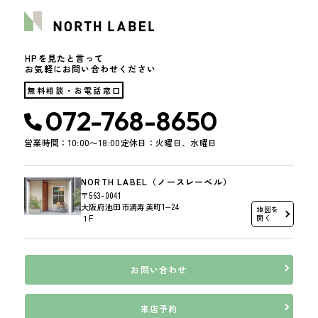
具体的には、以下の内容に従ってお客さま情報の取り扱いをいたしま
す。
HPを見たと言って
3．お客様の情報の利用目的
お気軽にお問い合わせください
当社は、不動産についてのサービスをお客さまにご利用いただくにあた
無料相談・お電話窓口
り、各種の申込みの受付、訪問、提案、見積、各種の工事やサービス提
供等の機会に、当社が直接あるいは協力会社又は業務委託先等を通じ
072-768-8650
て、お客さまの個人情報（お客さまの電子メールアドレス、氏名、住
所、電話番号等）を取得いたしますが、これらの個人情報は下記の目的
営業時間：10:00〜18:00
定休日：火曜日、水曜日
に利用させていただきます。
(1) 不動産についてのサービスの提供
(2) 不動産についてのサービスのアフターサービスの提供
NORTH LABEL（ノースレーベル）
(3) 不動産についてのサービスのお知らせ・ＰＲ、調査・データ集積、
〒563-0041
研究開発
大阪府池田市満寿美町1−24
地図を
(4) ウェブサイトシステム管理会社（以下「サイト管理会社」といいま
１F
開く
す。）への提供。
(5) その他上記(1)から(4)に附随する業務の実施
なお、当社は、サイト管理会社が提供するサービス改善に必要な範囲
お問い合わせ
で、お客様の個人データをサイト管理会社に提供します。
このように提供された個人データにつきましては、サイト管理会社にお
いて管理されることとなります。
来店予約
サイト管理会社は、そのサービスの改善・向上を目指すことに加え、メ