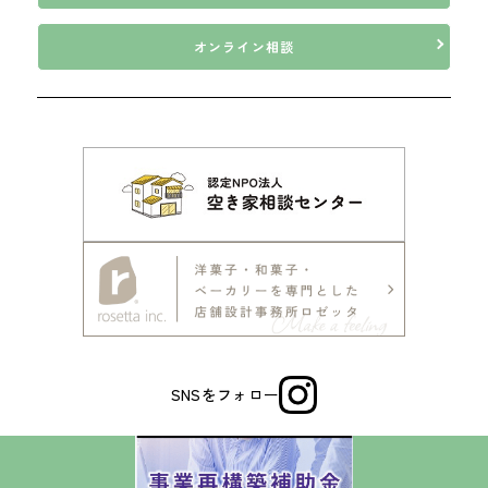
ールマガジンなどによる情報提供、お客様による購買の分析をして、当
社の事業運営を改善するために、個人データ（お客様が指定された他の
オンライン相談
方の宛先情報を除く）を利用します。
当社は、サイト管理会社に対し、個人情報保護法を遵守し、お客様のプ
ライバシーに配慮した個人情報の取り扱いをすることを規約などで義務
づけております。
4．お客様情報の第三者への開示・提供
当社は、前項3．の利用目的に記載した場合及び以下のいずれかに該当
する場合を除き、お客さま情報を第三者へ開示又は提供いたしません。
(1) ご本人の同意がある場合
(2) 法令に基づき開示・提供を求められた場合
(3) 人の生命、身体又は財産の保護のために必要な場合であって、お客
さまの同意を得ることが困難である場合
(4) 公衆衛生の向上又は児童の健全な育成の推進のために特に必要があ
る場合であって、お客さまの同意を得ることが困難である場合
(5) 国又は地方公共団体等が公的な事務を実施する上で、協力する必要
がある場合であって、お客さまの同意を得ることにより当該事務の遂行
SNSをフォロー
に支障を及ぼすおそれがある場合
(6) 次項5．に掲げる者に対して提供する場合
5．お客様情報の開示