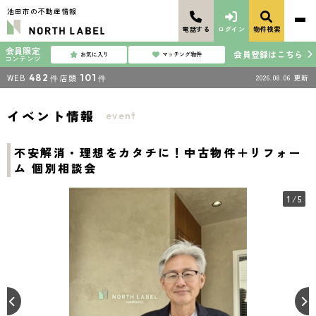
池田市の不動産情報
電話する
ログイン
物件検索
会員限定
会員登録はこちら
お気に入り
マッチング物件
コンテンツ
WEB
482
店頭
101
2026.08.06
更新
件
件
イベント情報
event
不安解消・理想をカタチに！中古物件＋リフォー
ム 個別相談会
1
/5