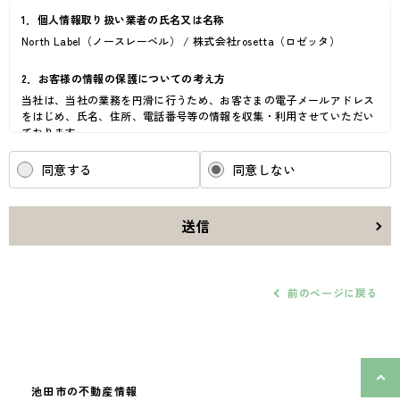
1．個人情報取り扱い業者の氏名又は名称
North Label（ノースレーベル） / 株式会社rosetta（ロゼッタ）
2．お客様の情報の保護についての考え方
当社は、当社の業務を円滑に行うため、お客さまの電子メールアドレス
をはじめ、氏名、住所、電話番号等の情報を収集・利用させていただい
ております。
当社は、これらのお客さまの個人情報（以下「お客さま情報」といいま
す。）の適正な保護を重大な責務と認識し、この責務を果たすために、
同意する
同意しない
次の方針の下でお客さま情報を取り扱います。
(1) お客さま情報に適用される個人情報の保護に関する法律その他の関
係法令を遵守し、適切に取り扱います。また、適宜取扱いの改善に努め
送信
ます。
(2) お客さま情報の取扱いに関する規程を明確にし、従業者に周知徹底
します。また、取引先等に対しても適切にお客さま情報を取り扱うよう
に要請します。
前のページに戻る
(3) お客さま情報の収集に際しては、利用目的を特定して通知または公
表し、その利用目的にしたがってお客さま情報を取り扱います。
(4) お客さま情報の漏洩、紛失、改ざん等を防止するために必要な 対策
を講じて適切な管理を行います。
(5) 保有するお客さま情報について、お客さま本人からの開示、訂正、
削除、利用停止の依頼を所定の窓口でお受けして、誠意をもって対応い
池田市の不動産情報
たします。